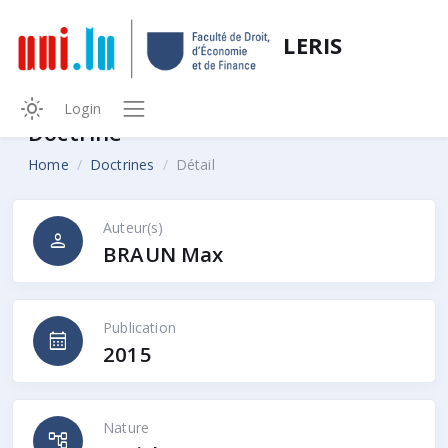
LERIS
Login
Doctrine
Home
Doctrines
Détail
Auteur(s)
person
BRAUN Max
Publication
calendar_month
2015
Nature
account_tree