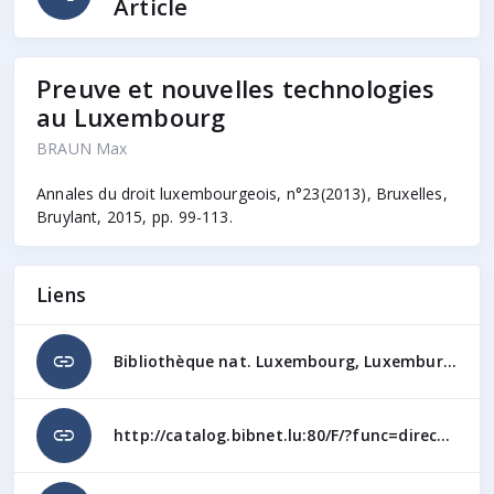
Article
Preuve et nouvelles technologies
au Luxembourg
BRAUN Max
Annales du droit luxembourgeois, n°23(2013), Bruxelles,
Bruylant, 2015, pp. 99-113.
Liens
link
Bibliothèque nat. Luxembourg, Luxemburgensia | Cote: LV 1332 Bibliothèque nat. Luxembourg, Luxemburgensia | Cote: LV 1332 +1 Bibliothèque nat. Luxembourg, Luxemburgensia | Cote: LV 1332 +2 Bibliothèque nat. Luxembourg, Luxemburgensia | Cote: LV 1332 +3 Bibliothèque nat. Luxembourg, Luxemburgensia | Cote: LV 1332 +4 Bibliothèque nat. Luxembourg, Luxemburgensia | Cote: LV 1332 +5 http://catalog.bibnet.lu:80/F/?func=direct&doc_number=001351078&local_base=LUX01
link
http://catalog.bibnet.lu:80/F/?func=direct&doc_number=001351078&local_base=LUX01